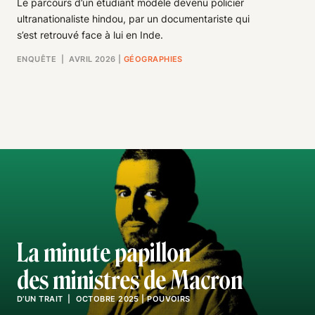
Le parcours d’un étudiant modèle devenu policier
ultranationaliste hindou, par un documentariste qui
s’est retrouvé face à lui en Inde.
ENQUÊTE
| AVRIL 2026
|
GÉOGRAPHIES
La minute papillon
des ministres de Macron
D’UN TRAIT
| OCTOBRE 2025
|
POUVOIRS