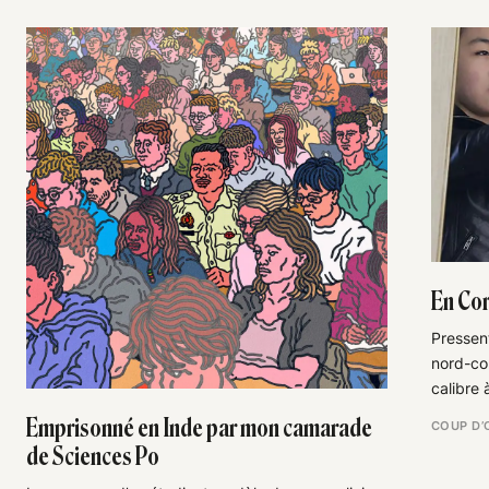
En Cor
Pressent
nord-cor
calibre 
Emprisonné en Inde par mon camarade
COUP D’
de Sciences Po