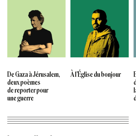
De Gaza à Jérusalem,
À l’Église du bonjour
deux poèmes
de reporter pour
l
une guerre