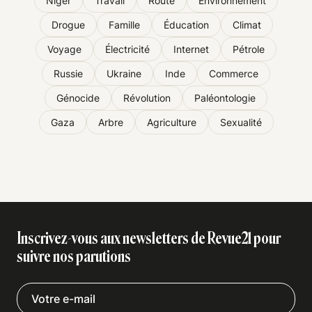
Niger
Travail
Route
Environnement
Drogue
Famille
Éducation
Climat
Voyage
Électricité
Internet
Pétrole
Russie
Ukraine
Inde
Commerce
Génocide
Révolution
Paléontologie
Gaza
Arbre
Agriculture
Sexualité
Inscrivez-vous aux newsletters de Revue21 pour
suivre nos parutions