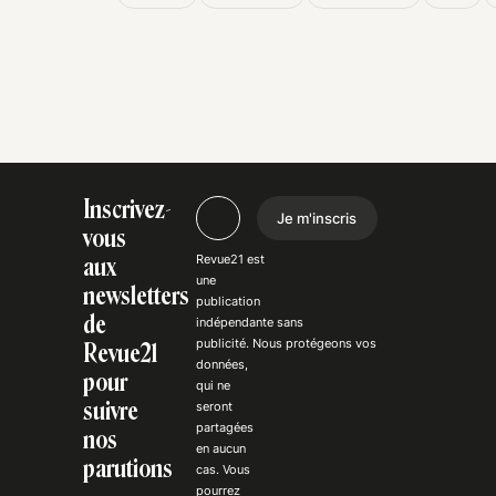
Inscrivez-
Je m'inscris
vous
Revue21 est
aux
une
newsletters
publication
de
indépendante
sans
publicité
. Nous
protégeons
vos
Revue21
données,
pour
qui ne
suivre
seront
partagées
nos
en aucun
parutions
cas. Vous
pourrez