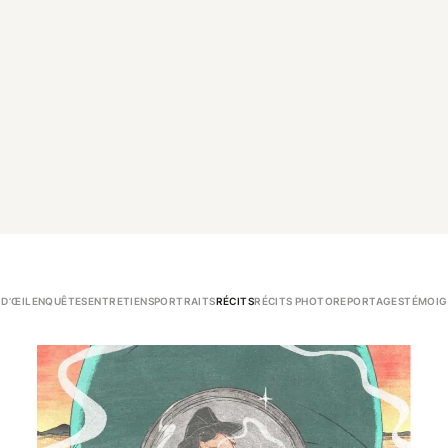
 D’ŒIL
ENQUÊTES
ENTRETIENS
PORTRAITS
RÉCITS
RÉCITS PHOTO
REPORTAGES
TÉMOIG