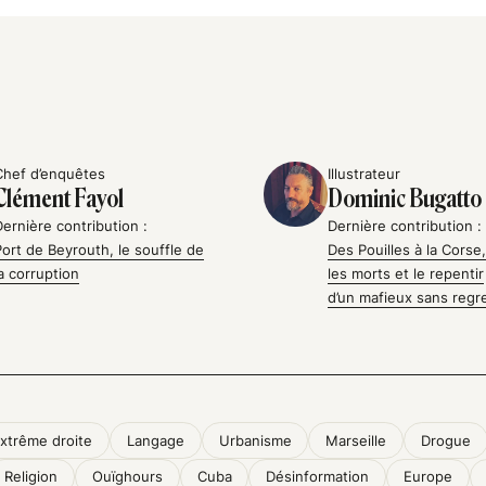
Chef d’enquêtes
Illustrateur
Clément Fayol
Dominic Bugatto
Dernière contribution :
Dernière contribution :
Port de Beyrouth, le souffle de
Des Pouilles à la Corse, 
la corruption
les morts et le repentir
d’un mafieux sans regr
xtrême droite
Langage
Urbanisme
Marseille
Drogue
Religion
Ouïghours
Cuba
Désinformation
Europe