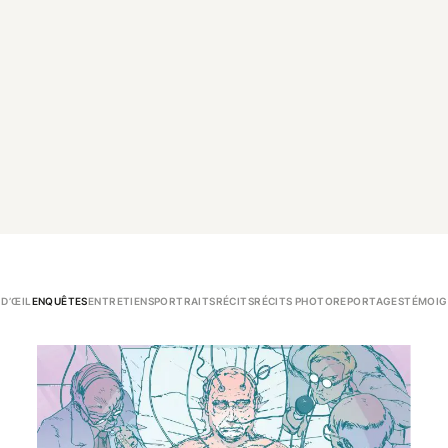
 D’ŒIL
ENQUÊTES
ENTRETIENS
PORTRAITS
RÉCITS
RÉCITS PHOTO
REPORTAGES
TÉMOIG