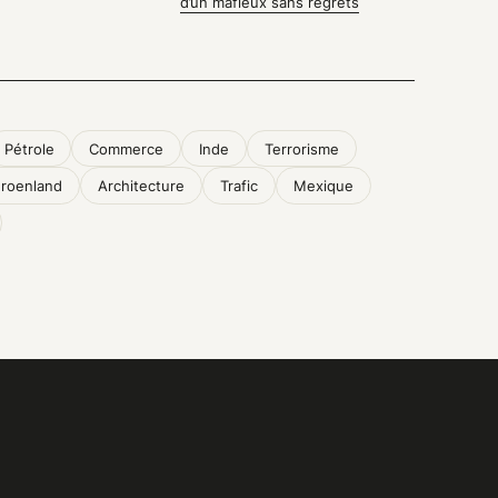
d’un mafieux sans regrets
Pétrole
Commerce
Inde
Terrorisme
roenland
Architecture
Trafic
Mexique