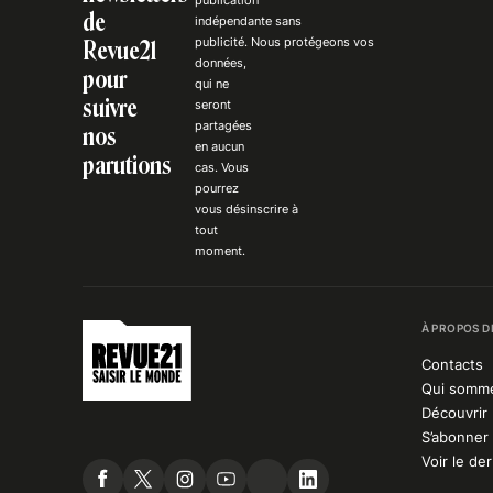
de
indépendante
sans
publicité
. Nous
protégeons
vos
Revue21
données,
pour
qui ne
suivre
seront
partagées
nos
en aucun
parutions
cas. Vous
pourrez
vous
désinscrire
à
tout
moment.
À PROPOS D
Contacts
Qui somm
Découvrir 
S’abonner 
Voir le de