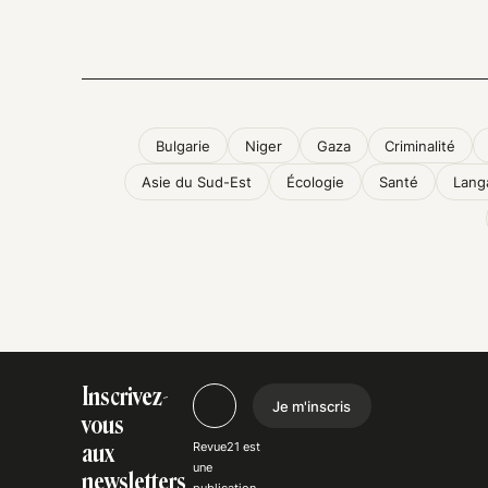
Bulgarie
Niger
Gaza
Criminalité
Asie du Sud-Est
Écologie
Santé
Lang
Inscrivez-
Je m'inscris
vous
Revue21 est
aux
une
newsletters
publication