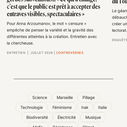
du Tou
c’est que le public est prêt à accepter des
Le géan
entraves visibles, spectaculaires »
débauche
Pour Anna Arzoumanov, le mot « censure »
créer un
empêche de penser la variété et la gravité des
lectorat
différentes atteintes à la création. Entretien avec
ENQUÊT
la chercheuse.
ENTRETIEN
| JUILLET 2026
|
CONTROVERSES
Science
Marseille
Pillage
Technologie
Féminisme
Irak
Italie
Biodiversité
Électricité
Musique