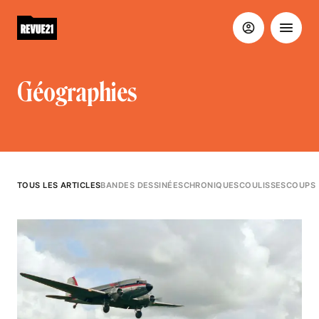
Géographies
TOUS LES ARTICLES
BANDES DESSINÉES
CHRONIQUES
COULISSES
COUPS 