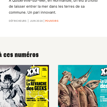
À Quiberville-sur-Mer, en Normandie, un élu a choisi
de laisser entrer la mer dans les terres de sa
commune. Un pari innovant.
DÉFRICHEURS
| JUIN 2024
|
POUVOIRS
 à ces numéros