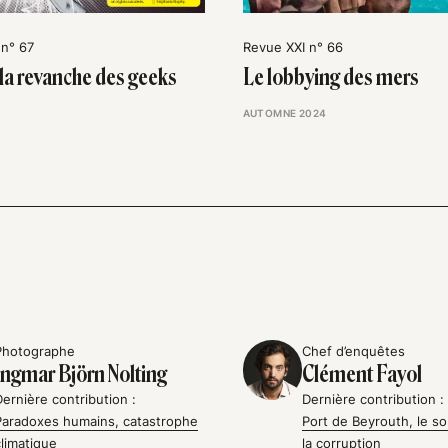
 n° 67
Revue XXI n° 66
 la revanche des geeks
Le lobbying des mers
AUTOMNE 2024
Photographe
Chef d’enquêtes
Ingmar Björn Nolting
Clément Fayol
Dernière contribution :
Dernière contribution :
Paradoxes humains, catastrophe
Port de Beyrouth, le so
climatique
la corruption