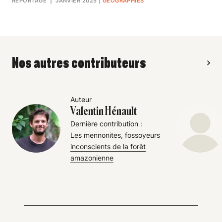
REPORTAGE
| JANVIER 2025
|
GÉOGRAPHIES
Nos autres contributeurs
Auteur
Valentin Hénault
Dernière contribution :
Les mennonites, fossoyeurs
inconscients de la forêt
amazonienne