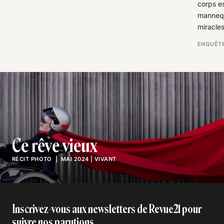
corps e
mannequ
miracles
ENQUÊT
Ce rêve vieux
RÉCIT PHOTO
| MAI 2024
|
VIVANT
Inscrivez-vous aux newsletters de Revue21 pour
suivre nos parutions