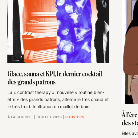
Glace, sauna et KPI, le dernier cocktail
des grands patrons
La « contrast therapy », nouvelle « routine bien-
être » des grands patrons, alterne le très chaud et
le très froid. Infiltration en maillot de bain.
À l’èr
À LA SOURCE
| JUILLET 2026
|
POUVOIRS
des st
Elles av