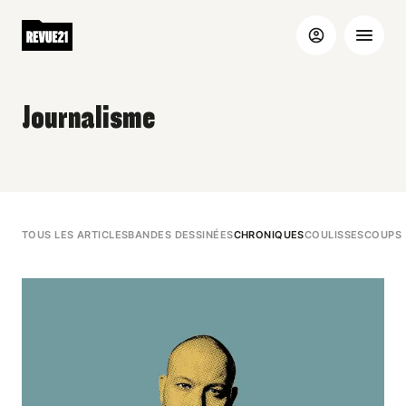
Journalisme
TOUS LES ARTICLES
BANDES DESSINÉES
CHRONIQUES
COULISSES
COUPS 