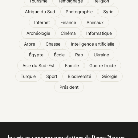
Tourisme
Témoignage
Religion
Afrique du Sud
Photographie
Syrie
Internet
Finance
Animaux
Archéologie
Cinéma
Informatique
Arbre
Chasse
Intelligence artificielle
Égypte
École
Rap
Ukraine
Asie du Sud-Est
Famille
Guerre froide
Turquie
Sport
Biodiversité
Géorgie
Président