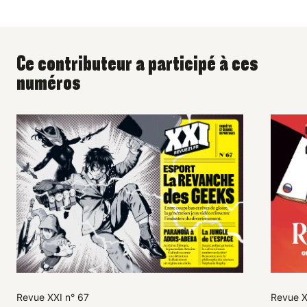
Ce contributeur a participé à ces
numéros
Revue XXI n° 67
Revue X