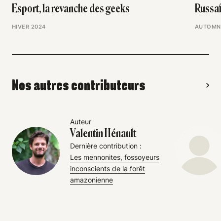
Esport, la revanche des geeks
Russaf
HIVER 2024
AUTOMN
Nos autres contributeurs
Auteur
Valentin Hénault
Dernière contribution :
Les mennonites, fossoyeurs
inconscients de la forêt
amazonienne