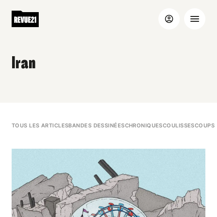
Iran
TOUS LES ARTICLES
BANDES DESSINÉES
CHRONIQUES
COULISSES
COUPS 