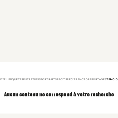
 D’ŒIL
ENQUÊTES
ENTRETIENS
PORTRAITS
RÉCITS
RÉCITS PHOTO
REPORTAGES
TÉMOIG
Aucun contenu ne correspond à votre recherche