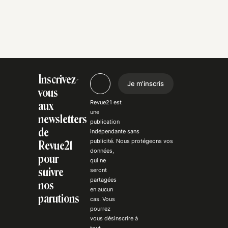
Inscrivez-
Je m'inscris
vous
Revue21 est
aux
une
newsletters
publication
de
indépendante
sans
publicité
. Nous
protégeons
vos
Revue21
données,
pour
qui ne
suivre
seront
partagées
nos
en aucun
parutions
cas. Vous
pourrez
vous
désinscrire
à