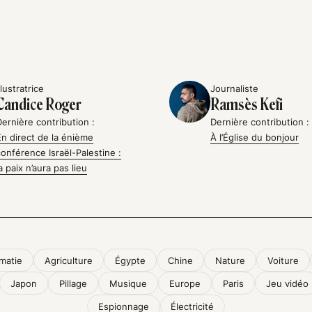
llustratrice
Journaliste
Candice Roger
Ramsès Kefi
Dernière contribution :
Dernière contribution :
En direct de la énième
À l’Église du bonjour
conférence Israël-Palestine :
la paix n’aura pas lieu
matie
Agriculture
Égypte
Chine
Nature
Voiture
Japon
Pillage
Musique
Europe
Paris
Jeu vidéo
Espionnage
Électricité