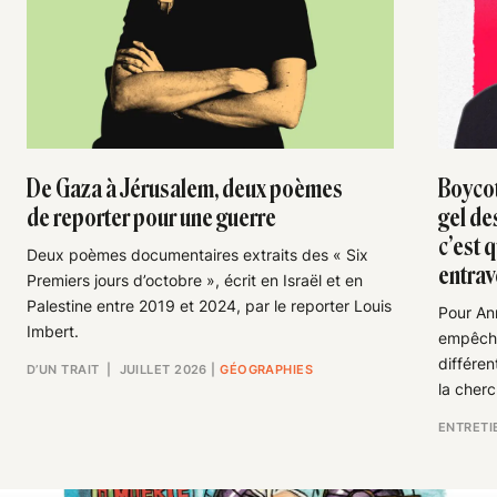
De Gaza à Jérusalem, deux poèmes
Boycot
de reporter pour une guerre
gel de
c’est 
Deux poèmes documentaires extraits des « Six
entrav
Premiers jours d’octobre », écrit en Israël et en
Palestine entre 2019 et 2024, par le reporter Louis
Pour An
Imbert.
empêche
différen
D’UN TRAIT
| JUILLET 2026
|
GÉOGRAPHIES
la cher
ENTRETI