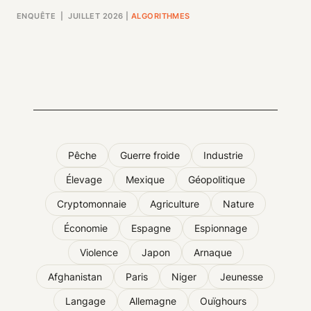
ENQUÊTE
| JUILLET 2026
|
ALGORITHMES
Pêche
Guerre froide
Industrie
Élevage
Mexique
Géopolitique
Cryptomonnaie
Agriculture
Nature
Économie
Espagne
Espionnage
Violence
Japon
Arnaque
Afghanistan
Paris
Niger
Jeunesse
Langage
Allemagne
Ouïghours