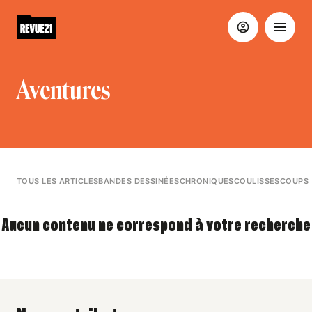
Aventures
TOUS LES ARTICLES
BANDES DESSINÉES
CHRONIQUES
COULISSES
COUPS 
Aucun contenu ne correspond à votre recherche