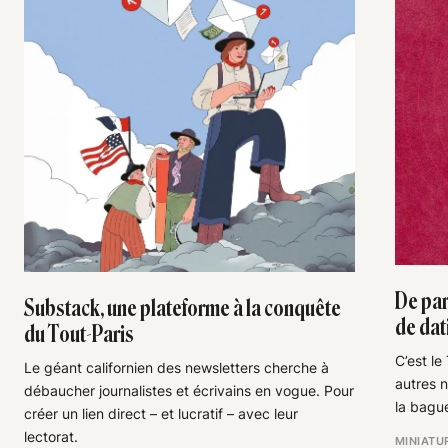
De part
Substack, une plateforme à la conquête
de dat
du Tout-Paris
C’est l
Le géant californien des newsletters cherche à
autres n
débaucher journalistes et écrivains en vogue. Pour
la bague
créer un lien direct – et lucratif – avec leur
lectorat.
MINIATU