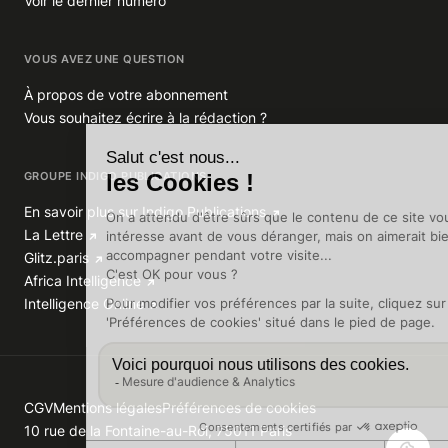
Voir le dernier numéro
VOUS AVEZ UNE QUESTION
À propos de votre abonnement
Vous souhaitez écrire à la rédaction ?
GROUPE INDIGO PUBLICATIONS
En savoir plus sur Indigo Publications
La Lettre
Glitz.paris
Africa Intelligence
Intelligence Online
CGV
Mentions légales
Préférences de cookies
10 rue de la Fontaine-au-Roi, 75011 Paris