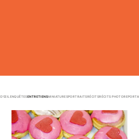
 D’ŒIL
ENQUÊTES
ENTRETIENS
MINIATURES
PORTRAITS
RÉCITS
RÉCITS PHOTO
REPORTA