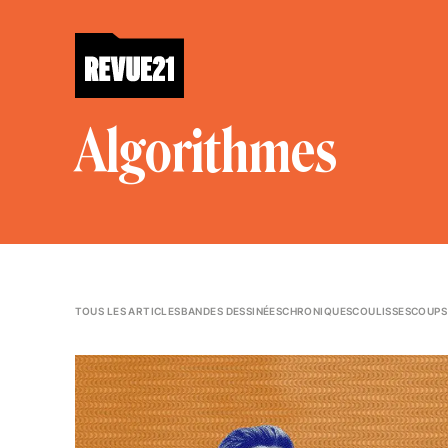
Algorithmes
TOUS LES ARTICLES
BANDES DESSINÉES
CHRONIQUES
COULISSES
COUPS