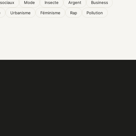
sociaux
Mode
Insecte
Argent
Business
e
Urbanisme
Féminisme
Rap
Pollution