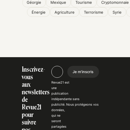
Géorgie
Mexique
Tourisme
Cryptomonnaie
Énergie
Agriculture
Terrorisme
Syrie
Inscrivez-
Je m'inscris
vous
Revue21 est
aux
une
newsletters
publication
de
indépendante
sans
publicité
. Nous
protégeons
vos
Revue21
données,
pour
qui ne
suivre
seront
partagées
nos