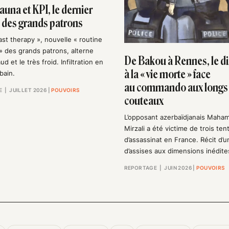
auna et KPI, le dernier
l des grands patrons
ast therapy », nouvelle « routine
» des grands patrons, alterne
De Bakou à Rennes, le di
ud et le très froid. Infiltration en
à la « vie morte » face
bain.
au commando aux longs
E
| JUILLET 2026
|
POUVOIRS
couteaux
L’opposant azerbaïdjanais Mah
Mirzali a été victime de trois ten
d’assassinat en France. Récit d’
d’assises aux dimensions inédite
REPORTAGE
| JUIN 2026
|
POUVOIRS