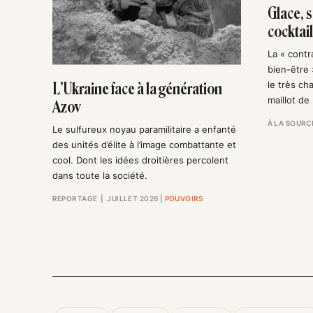
Glace, s
cocktai
La « contr
bien-être 
le très cha
L’Ukraine face à la génération
maillot de 
Azov
À LA SOURC
Le sulfureux noyau paramilitaire a enfanté
des unités d’élite à l’image combattante et
cool. Dont les idées droitières percolent
dans toute la société.
REPORTAGE
| JUILLET 2026
|
POUVOIRS