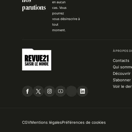
en aucun
parutions
cas. Vous
pourrez
vous
désinscrire
à
tout
moment.
À PROPOS D
Contacts
Qui somm
Découvrir 
S’abonner 
Voir le de
CGV
Mentions légales
Préférences de cookies