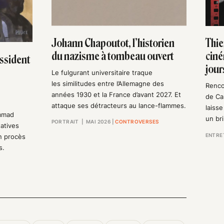
Johann Chapoutot, l’historien
Thie
du nazisme à tombeau ouvert
ciné
ssident
jour
Le fulgurant universitaire traque
les similitudes entre l’Allemagne des
Renco
années 1930 et la France d’avant 2027. Et
de Can
attaque ses détracteurs au lance-flammes.
laisse
ammad
un br
PORTRAIT
| MAI 2026
|
CONTROVERSES
tatives
ENTRE
un procès
s.