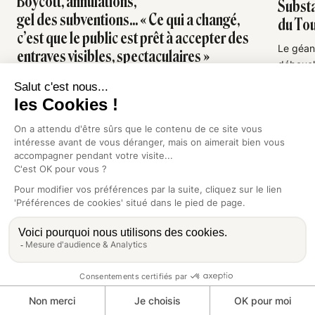
Boycott, annulations,
Substa
gel des subventions... « Ce qui a changé,
du Tou
c’est que le public est prêt à accepter des
Le géan
entraves visibles, spectaculaires »
débauche
Pour Anna Arzoumanov, le mot « censure »
créer un
empêche de penser la variété et la gravité des
lectorat
différentes atteintes à la création. Entretien avec
ENQUÊT
la chercheuse.
ENTRETIEN
| JUILLET 2026
|
CONTROVERSES
Terrorisme
Pillage
Art
Société
Groenland
Géopolitique
Afrique
Justice
Internet
École