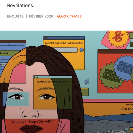
Révélations.
ENQUÊTE
| FÉVRIER 2026
|
ALGORITHMES